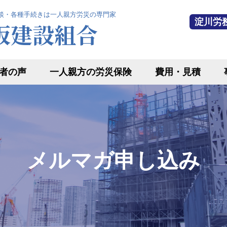
談・各種手続きは一人親方労災の専門家
淀川労
阪建設組合
者の声
一人親方の労災保険
費用・見積
メルマガ申し込み