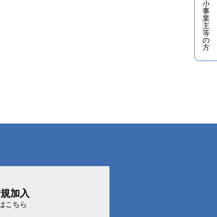
小
事
業
主
等
の
方
新規加入
はこちら