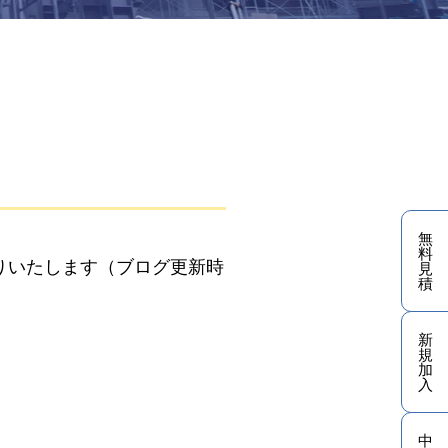
無
料
りいたします（ブログ更新時
見
積
新
規
加
入
中