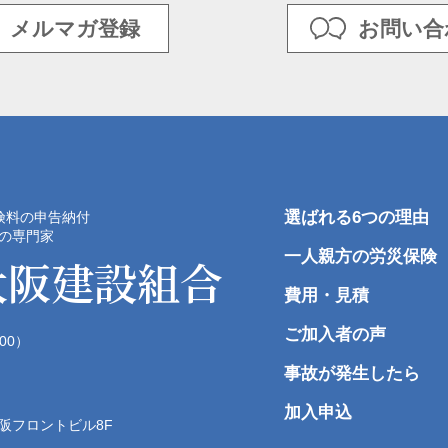
メルマガ登録
お問い合
選ばれる6つの理由
険料の申告納付
の専門家
一人親方の労災保険
大阪建設組合
費用・見積
ご加入者の声
:00）
事故が発生したら
加入申込
阪フロントビル8F