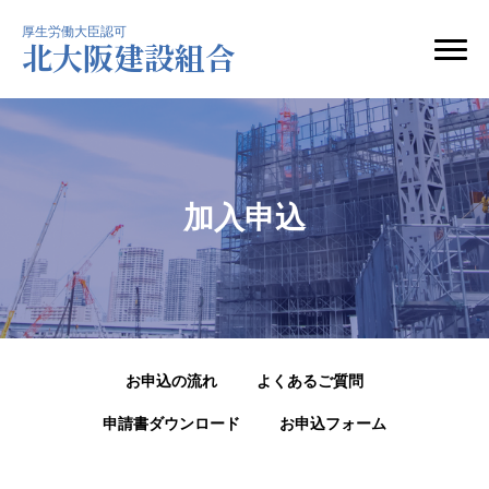
厚生労働大臣認可
北大阪建設組合
選ばれる6つの理由
ブログ
一人親方の労災保険
組合紹介
費用・見積
加入申込
メルマガ申し込み
ご加入者の声
お問い合わせ
事故が発生したら
個人情報保護方針
加入申込
お申込の流れ
よくあるご質問
申請書ダウンロード
お申込フォーム